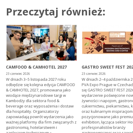
Przeczytaj również:
CAMFOOD & CAMHOTEL 2027
GASTRO SWEET FEST 20
23 czerwiec 2026
23 czerwiec 2026
W dniach 3–5 listopada 2027 roku
W dniach 2–4 października 2
odbędzie się kolejna edycja CAMFOOD
PVA Expo Prague w Czechac
& CAMHOTEL 2027, promowana jako
się GASTRO SWEET FEST 202
wiodące międzynarodowe targi w
wydarzenie poświęcone no
Kambodży dla sektora food &
żywności i napojom, gastron
beverage oraz wyposażenia i dostaw
cukiernictwu, piekarnictwu, 
dla hospitality. Organizatorzy
oraz kulinarnym inspiracjom.
zapowiadają powrót wydarzenia jako
pozycjonowane jako premi
ważnej platformy dla firm związanych z
exhibition, łącząca sektor H
gastronomią, hotelarstwem i
profesjonalistów branży
zapleczem technicznym
»
gastronomicznej oraz szer